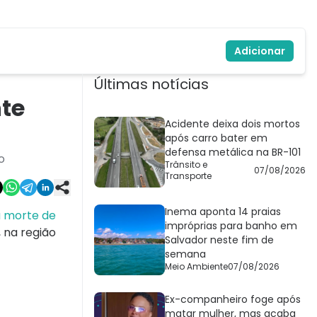
Adicionar
Últimas notícias
te
Acidente deixa dois mortos
após carro bater em
defensa metálica na BR-101
o
Trânsito e
07/08/2026
Transporte
Inema aponta 14 praias
a morte de
impróprias para banho em
, na região
Salvador neste fim de
semana
Meio Ambiente
07/08/2026
Ex-companheiro foge após
matar mulher, mas acaba