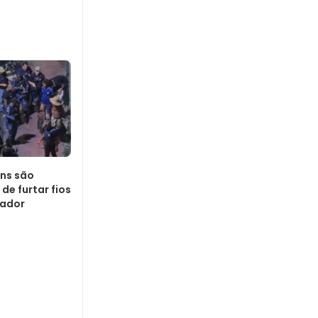
ens são
de furtar fios
vador