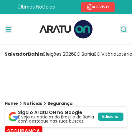
Últimas Notícias
AO VIVO
Salvador
Bahia
Eleições 2026
EC Bahia
EC Vitória
Loteri
Home
Notícias
Segurança
Siga o Aratu ON no Google
E veja as notícias do Brasil e da Bahia
Adicionar
com destaque nas suas buscas.
SEGURANÇA