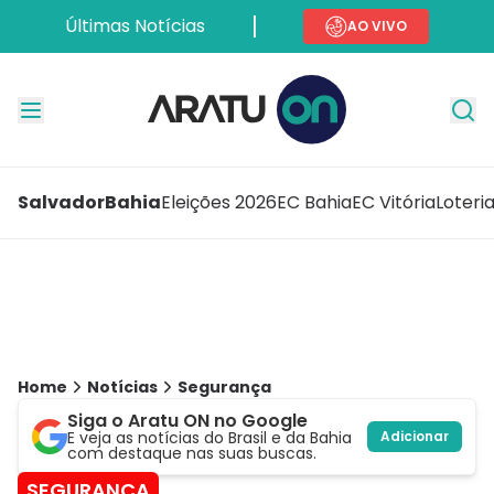
Últimas Notícias
AO VIVO
Salvador
Bahia
Eleições 2026
EC Bahia
EC Vitória
Loteri
Home
Notícias
Segurança
Siga o Aratu ON no Google
E veja as notícias do Brasil e da Bahia
Adicionar
com destaque nas suas buscas.
SEGURANÇA