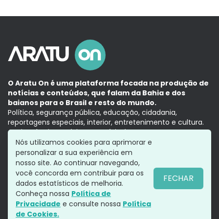
O Aratu On é uma plataforma focada na produção de
notícias e conteúdos, que falam da Bahia e dos
baianos para o Brasil e resto do mundo.
Política, segurança pública, educação, cidadania,
reportagens especiais, interior, entretenimento e cultura.
Aqui, tudo vira notícia e a notícia é no tempo presente,
com a credibilidade do
Grupo Aratu.
Nós utilizamos cookies para aprimorar e
Grupo Aratu
Política de privacidade
Anuncie conosco
personalizar a sua experiência em
nosso site. Ao continuar navegando,
você concorda em contribuir para os
FECHAR
dados estatísticos de melhoria.
Siga-nos
Conheça nossa
Política de
Privacidade
e consulte nossa
Política
de Cookies.