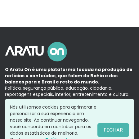
O Aratu On é uma plataforma focada na produção de
notícias e conteúdos, que falam da Bahia e dos
baianos para o Brasil e resto do mundo.
Política, segurança pública, educação, cidadania,
reportagens especiais, interior, entretenimento e cultura.
Aqui, tudo vira notícia e a notícia é no tempo presente,
com a credibilidade do
Grupo Aratu.
Nós utilizamos cookies para aprimorar e
Grupo Aratu
Política de privacidade
Anuncie conosco
personalizar a sua experiência em
nosso site. Ao continuar navegando,
você concorda em contribuir para os
FECHAR
dados estatísticos de melhoria.
Siga-nos