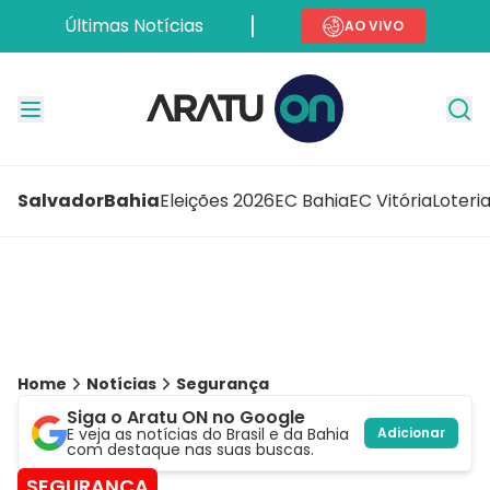
Últimas Notícias
AO VIVO
Salvador
Bahia
Eleições 2026
EC Bahia
EC Vitória
Loteri
Home
Notícias
Segurança
Siga o Aratu ON no Google
E veja as notícias do Brasil e da Bahia
Adicionar
com destaque nas suas buscas.
SEGURANÇA