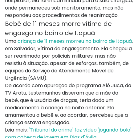
hospitalar, ela foi encaminhada para a sala cirúrgica,
onde permaneceu sob monitoramento, mas não
respondeu aos procedimentos de reanimação.
Bebê de 11 meses morre vítima de
engasgo no bairro de Itapuã
Uma
criança de 11 meses morreu no bairro de Itapuã
,
em Salvador, vítima de engasgamento. Ela chegou a
ser reanimada por policiais militares, mas não
resistiu à situação, apesar de esforços, também, de
equipes do Serviço de Atendimento Móvel de
Urgência (SAMU).
De acordo com apuração do programa Alô Juca, da
TV Aratu, testemunhas disseram que a mãe da
bebê, que é usuária de drogas, teria dado um
medicamento à criança na noite anterior. Ela
amamentou a bebê e, ao acordar, percebeu que a
criança estava engasgada.
Leia mais:
'Tribunal do crime' faz vídeo 'jogando bola'
com cabeça de jovem em Dias d'Ávila