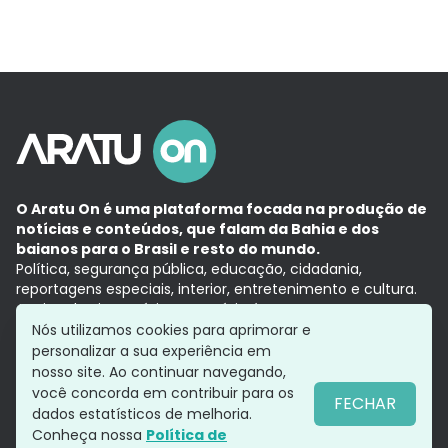
O Aratu On é uma plataforma focada na produção de
notícias e conteúdos, que falam da Bahia e dos
baianos para o Brasil e resto do mundo.
Política, segurança pública, educação, cidadania,
reportagens especiais, interior, entretenimento e cultura.
Aqui, tudo vira notícia e a notícia é no tempo presente,
com a credibilidade do
Grupo Aratu.
Nós utilizamos cookies para aprimorar e
Grupo Aratu
Política de privacidade
Anuncie conosco
personalizar a sua experiência em
nosso site. Ao continuar navegando,
você concorda em contribuir para os
FECHAR
dados estatísticos de melhoria.
Siga-nos
Conheça nossa
Política de