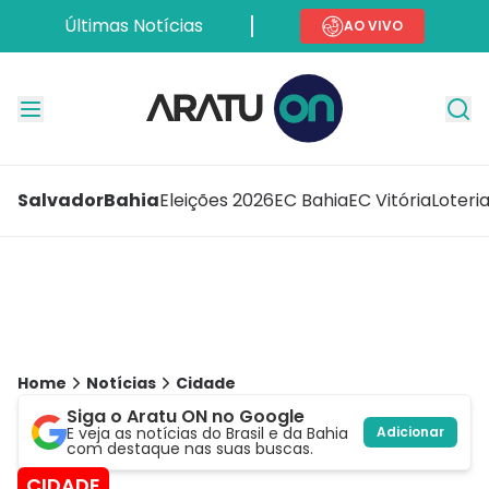
Últimas Notícias
AO VIVO
Salvador
Bahia
Eleições 2026
EC Bahia
EC Vitória
Loteri
Home
Notícias
Cidade
Siga o Aratu ON no Google
E veja as notícias do Brasil e da Bahia
Adicionar
com destaque nas suas buscas.
CIDADE