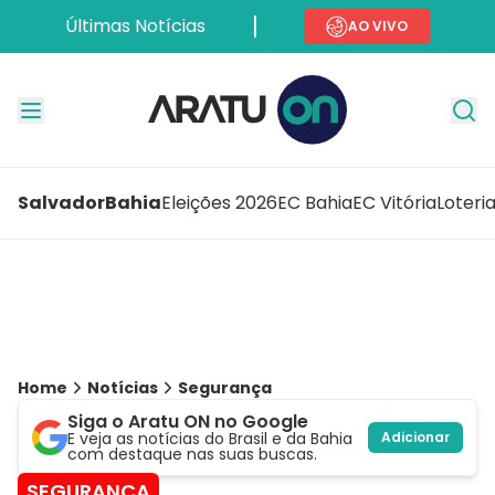
Últimas Notícias
AO VIVO
Salvador
Bahia
Eleições 2026
EC Bahia
EC Vitória
Loteri
Home
Notícias
Segurança
Siga o Aratu ON no Google
E veja as notícias do Brasil e da Bahia
Adicionar
com destaque nas suas buscas.
SEGURANÇA