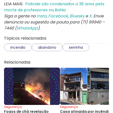
LEIA MAIS:
Policiais são condenados a 38 anos pela
morte de professores na Bahia
Siga a gente no
Insta
,
Facebook
,
Bluesky
e
X
. Envie
denúncia ou sugestão de pauta para (71) 99940 –
7440 (
WhatsApp
).
Tópicos relacionados
incendio
abandono
serrinha
Relacionadas
Segurança
Segurança
Fogos de chá revelação
Casa atingida por incêndio