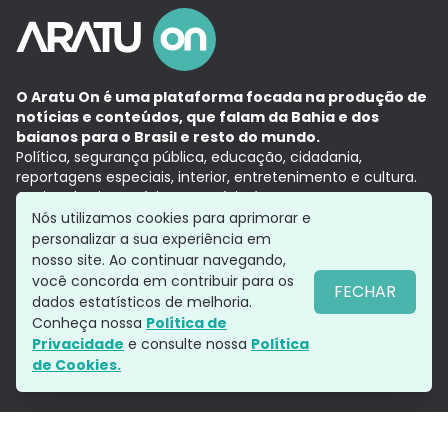
O Aratu On é uma plataforma focada na produção de
notícias e conteúdos, que falam da Bahia e dos
baianos para o Brasil e resto do mundo.
Política, segurança pública, educação, cidadania,
reportagens especiais, interior, entretenimento e cultura.
Aqui, tudo vira notícia e a notícia é no tempo presente,
com a credibilidade do
Grupo Aratu.
Nós utilizamos cookies para aprimorar e
Grupo Aratu
Política de privacidade
Anuncie conosco
personalizar a sua experiência em
nosso site. Ao continuar navegando,
você concorda em contribuir para os
FECHAR
dados estatísticos de melhoria.
Siga-nos
Conheça nossa
Política de
Privacidade
e consulte nossa
Política
de Cookies.