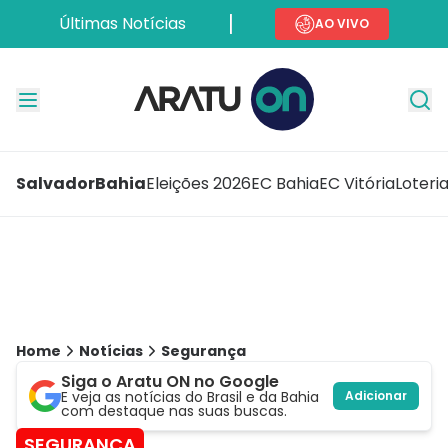
Últimas Notícias
AO VIVO
Salvador
Bahia
Eleições 2026
EC Bahia
EC Vitória
Loteri
Home
Notícias
Segurança
Siga o Aratu ON no Google
E veja as notícias do Brasil e da Bahia
Adicionar
com destaque nas suas buscas.
SEGURANÇA