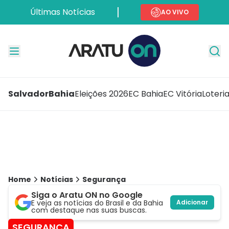
Últimas Notícias
AO VIVO
Salvador
Bahia
Eleições 2026
EC Bahia
EC Vitória
Loteri
Home
Notícias
Segurança
Siga o Aratu ON no Google
E veja as notícias do Brasil e da Bahia
Adicionar
com destaque nas suas buscas.
SEGURANÇA