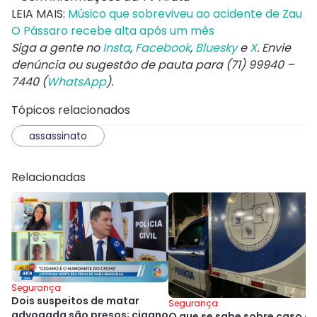
LEIA MAIS:
Músico que sobreviveu ao acidente de Zau
O Pássaro recebe alta após um mês
Siga a gente no
Insta
,
Facebook
,
Bluesky
e
X
. Envie
denúncia ou sugestão de pauta para (71) 99940 –
7440 (
WhatsApp
).
Tópicos relacionados
assassinato
Relacionadas
Segurança
Dois suspeitos de matar
Segurança
advogada são presos; cigano
O que se sabe sobre caso d