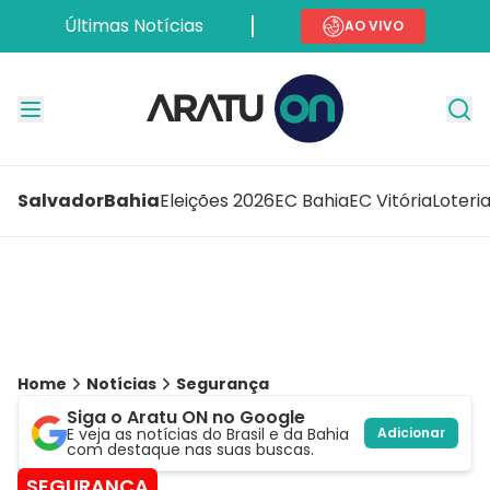
Últimas Notícias
AO VIVO
Salvador
Bahia
Eleições 2026
EC Bahia
EC Vitória
Loteri
Home
Notícias
Segurança
Siga o Aratu ON no Google
E veja as notícias do Brasil e da Bahia
Adicionar
com destaque nas suas buscas.
SEGURANÇA