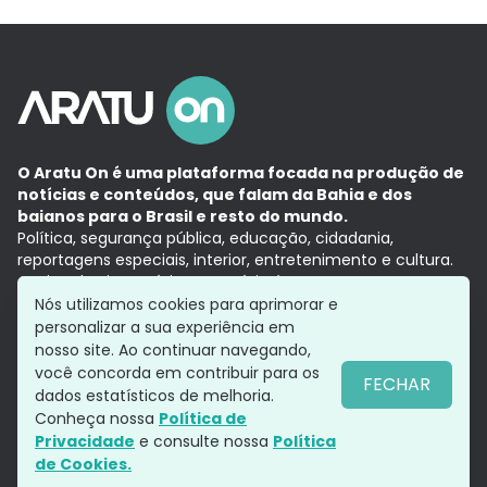
O Aratu On é uma plataforma focada na produção de
notícias e conteúdos, que falam da Bahia e dos
baianos para o Brasil e resto do mundo.
Política, segurança pública, educação, cidadania,
reportagens especiais, interior, entretenimento e cultura.
Aqui, tudo vira notícia e a notícia é no tempo presente,
com a credibilidade do
Grupo Aratu.
Nós utilizamos cookies para aprimorar e
Grupo Aratu
Política de privacidade
Anuncie conosco
personalizar a sua experiência em
nosso site. Ao continuar navegando,
você concorda em contribuir para os
FECHAR
dados estatísticos de melhoria.
Siga-nos
Conheça nossa
Política de
Privacidade
e consulte nossa
Política
de Cookies.