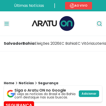
Últimas Notícias
AO VIVO
Salvador
Bahia
Eleições 2026
EC Bahia
EC Vitória
Loteri
Home
Notícias
Segurança
Siga o Aratu ON no Google
E veja as notícias do Brasil e da Bahia
Adicionar
com destaque nas suas buscas.
SEGURANÇA