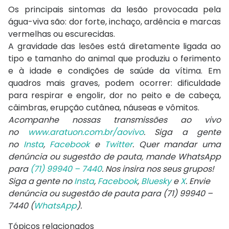
Os principais sintomas da lesão provocada pela
água-viva são: dor forte, inchaço, ardência e marcas
vermelhas ou escurecidas.
A gravidade das lesões está diretamente ligada ao
tipo e tamanho do animal que produziu o ferimento
e à idade e condições de saúde da vítima. Em
quadros mais graves, podem ocorrer: dificuldade
para respirar e engolir, dor no peito e de cabeça,
câimbras, erupção cutânea, náuseas e vômitos.
Acompanhe nossas transmissões ao vivo
no
www.aratuon.com.br/aovivo
. Siga a gente
no
Insta
,
Facebook
e
Twitter
. Quer mandar uma
denúncia ou sugestão de pauta, mande WhatsApp
para
(71) 99940 – 7440
. Nos insira nos seus grupos!
Siga a gente no
Insta
,
Facebook
,
Bluesky
e
X
. Envie
denúncia ou sugestão de pauta para (71) 99940 –
7440 (
WhatsApp
).
Tópicos relacionados