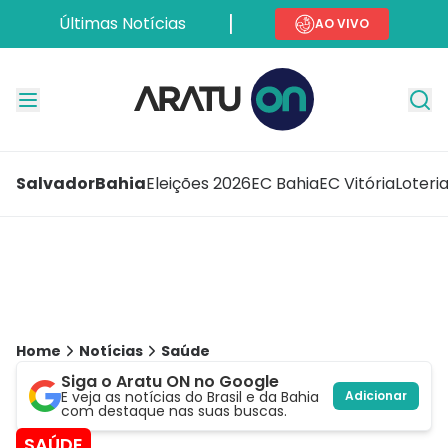
Últimas Notícias
AO VIVO
Salvador
Bahia
Eleições 2026
EC Bahia
EC Vitória
Loteri
Home
Notícias
Saúde
Siga o Aratu ON no Google
E veja as notícias do Brasil e da Bahia
Adicionar
com destaque nas suas buscas.
SAÚDE