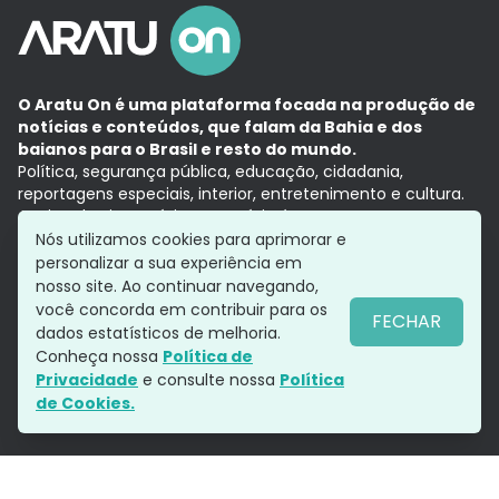
O Aratu On é uma plataforma focada na produção de
notícias e conteúdos, que falam da Bahia e dos
baianos para o Brasil e resto do mundo.
Política, segurança pública, educação, cidadania,
reportagens especiais, interior, entretenimento e cultura.
Aqui, tudo vira notícia e a notícia é no tempo presente,
com a credibilidade do
Grupo Aratu.
Nós utilizamos cookies para aprimorar e
Grupo Aratu
Política de privacidade
Anuncie conosco
personalizar a sua experiência em
nosso site. Ao continuar navegando,
você concorda em contribuir para os
FECHAR
dados estatísticos de melhoria.
Siga-nos
Conheça nossa
Política de
Privacidade
e consulte nossa
Política
de Cookies.