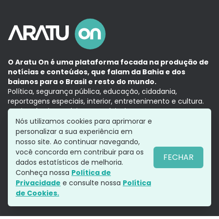
O Aratu On é uma plataforma focada na produção de
notícias e conteúdos, que falam da Bahia e dos
baianos para o Brasil e resto do mundo.
Política, segurança pública, educação, cidadania,
reportagens especiais, interior, entretenimento e cultura.
Aqui, tudo vira notícia e a notícia é no tempo presente,
com a credibilidade do
Grupo Aratu.
Nós utilizamos cookies para aprimorar e
Grupo Aratu
Política de privacidade
Anuncie conosco
personalizar a sua experiência em
nosso site. Ao continuar navegando,
você concorda em contribuir para os
FECHAR
dados estatísticos de melhoria.
Siga-nos
Conheça nossa
Política de
Privacidade
e consulte nossa
Política
de Cookies.