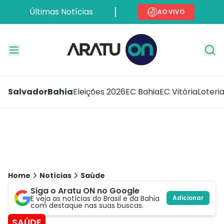
Últimas Notícias
AO VIVO
Salvador
Bahia
Eleições 2026
EC Bahia
EC Vitória
Loteri
Home
Notícias
Saúde
Siga o Aratu ON no Google
E veja as notícias do Brasil e da Bahia
Adicionar
com destaque nas suas buscas.
SAÚDE