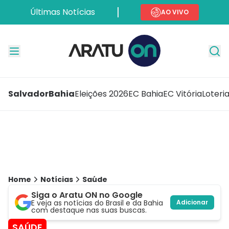
Últimas Notícias
AO VIVO
Salvador
Bahia
Eleições 2026
EC Bahia
EC Vitória
Loteri
Home
Notícias
Saúde
Siga o Aratu ON no Google
E veja as notícias do Brasil e da Bahia
Adicionar
com destaque nas suas buscas.
SAÚDE