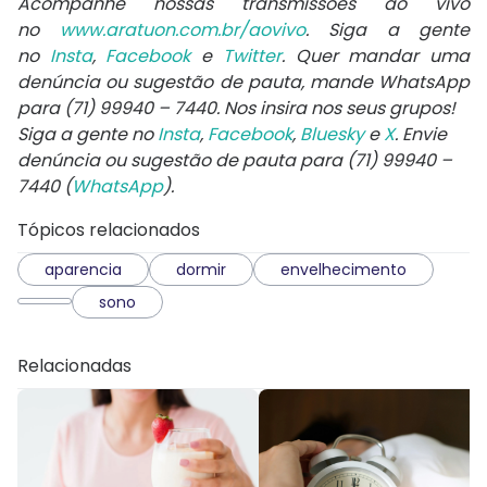
Acompanhe nossas transmissões ao vivo
no
www.aratuon.com.br/aovivo
. Siga a gente
no
Insta
,
Facebook
e
Twitter
. Quer mandar uma
denúncia ou sugestão de pauta, mande WhatsApp
para
(71) 99940 – 7440
. Nos insira nos seus grupos!
Siga a gente no
Insta
,
Facebook
,
Bluesky
e
X
. Envie
denúncia ou sugestão de pauta para (71) 99940 –
7440 (
WhatsApp
).
Tópicos relacionados
aparencia
dormir
envelhecimento
sono
Relacionadas