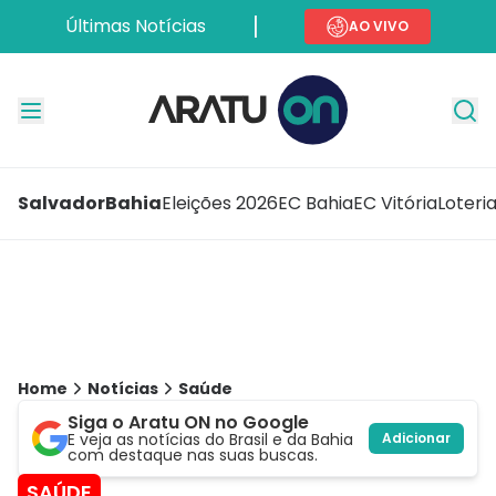
Últimas Notícias
AO VIVO
Salvador
Bahia
Eleições 2026
EC Bahia
EC Vitória
Loteri
Home
Notícias
Saúde
Siga o Aratu ON no Google
E veja as notícias do Brasil e da Bahia
Adicionar
com destaque nas suas buscas.
SAÚDE