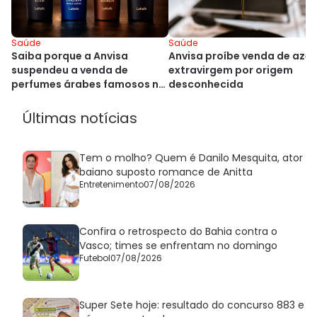
Saúde
Saúde
Anvisa proíbe venda de azei
Saiba porque a Anvisa
extravirgem por origem
suspendeu a venda de
desconhecida
perfumes árabes famosos no
Brasil
Últimas notícias
Tem o molho? Quem é Danilo Mesquita, ator
baiano suposto romance de Anitta
Entretenimento
07/08/2026
Confira o retrospecto do Bahia contra o
Vasco; times se enfrentam no domingo
Futebol
07/08/2026
Super Sete hoje: resultado do concurso 883 e