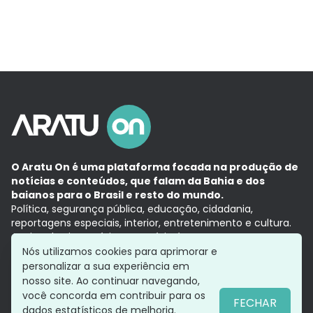
O Aratu On é uma plataforma focada na produção de
notícias e conteúdos, que falam da Bahia e dos
baianos para o Brasil e resto do mundo.
Política, segurança pública, educação, cidadania,
reportagens especiais, interior, entretenimento e cultura.
Aqui, tudo vira notícia e a notícia é no tempo presente,
com a credibilidade do
Grupo Aratu.
Nós utilizamos cookies para aprimorar e
Grupo Aratu
Política de privacidade
Anuncie conosco
personalizar a sua experiência em
nosso site. Ao continuar navegando,
você concorda em contribuir para os
FECHAR
dados estatísticos de melhoria.