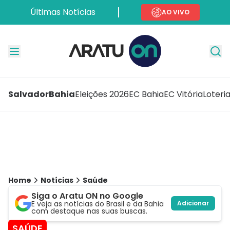
Últimas Notícias
AO VIVO
Salvador
Bahia
Eleições 2026
EC Bahia
EC Vitória
Loteri
Home
Notícias
Saúde
Siga o Aratu ON no Google
E veja as notícias do Brasil e da Bahia
Adicionar
com destaque nas suas buscas.
SAÚDE