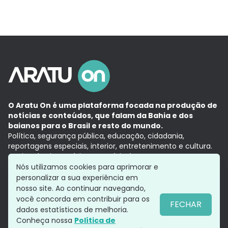
O Aratu On é uma plataforma focada na produção de
notícias e conteúdos, que falam da Bahia e dos
baianos para o Brasil e resto do mundo.
Política, segurança pública, educação, cidadania,
reportagens especiais, interior, entretenimento e cultura.
Aqui, tudo vira notícia e a notícia é no tempo presente,
com a credibilidade do
Grupo Aratu.
Nós utilizamos cookies para aprimorar e
Grupo Aratu
Política de privacidade
Anuncie conosco
personalizar a sua experiência em
nosso site. Ao continuar navegando,
você concorda em contribuir para os
FECHAR
dados estatísticos de melhoria.
Siga-nos
Conheça nossa
Política de