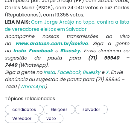
composta por: Jorge Araújo (PP) com 36.065 votos,
Carlos Muniz (PSDB), com 24.040 votos e Luiz Carlos
(Republicanos), com 19.358 votos.
LEIA MAIS:
Com Jorge Araújo no topo, confira a lista
de vereadores eleitos em Salvador
Acompanhe nossas transmissões ao vivo
no
www.aratuon.com.br/aovivo
. Siga a gente
no
Insta
,
Facebook
e
Bluesky.
Envie denúncia ou
sugestão de pauta para
(71) 99940 –
7440
(WhatsApp).
Siga a gente no
Insta
,
Facebook
,
Bluesky
e
X
. Envie
denúncia ou sugestão de pauta para (71) 99940 –
7440 (
WhatsApp
).
Tópicos relacionados
candidatos
Eleições
salvador
Vereador
voto