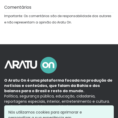
Comentários
Importante: Os comentários são de responsabilidade dos autores
e não representam a opinião do Aratu On.
O Aratu On é uma plataforma focada na produção de
notícias e conteúdos, que falam da Bahia e dos
baianos para o Brasil e resto do mundo.
Política, segurança pública, educação, cidadania,
reportagens especiais, interior, entretenimento e cultura.
Aqui, tudo vira notícia e a notícia é no tempo presente,
com a credibilidade do
Grupo Aratu.
Nós utilizamos cookies para aprimorar e
Grupo Aratu
Política de privacidade
Anuncie conosco
personalizar a sua experiência em