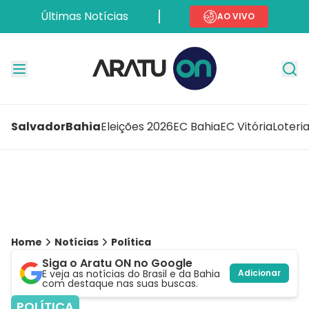
Últimas Notícias
AO VIVO
Salvador
Bahia
Eleições 2026
EC Bahia
EC Vitória
Loteri
Home
Notícias
Política
Siga o Aratu ON no Google
E veja as notícias do Brasil e da Bahia
Adicionar
com destaque nas suas buscas.
POLÍTICA