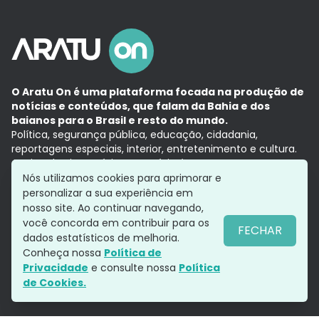
O Aratu On é uma plataforma focada na produção de
notícias e conteúdos, que falam da Bahia e dos
baianos para o Brasil e resto do mundo.
Política, segurança pública, educação, cidadania,
reportagens especiais, interior, entretenimento e cultura.
Aqui, tudo vira notícia e a notícia é no tempo presente,
com a credibilidade do
Grupo Aratu.
Nós utilizamos cookies para aprimorar e
Grupo Aratu
Política de privacidade
Anuncie conosco
personalizar a sua experiência em
nosso site. Ao continuar navegando,
você concorda em contribuir para os
FECHAR
dados estatísticos de melhoria.
Siga-nos
Conheça nossa
Política de
Privacidade
e consulte nossa
Política
de Cookies.