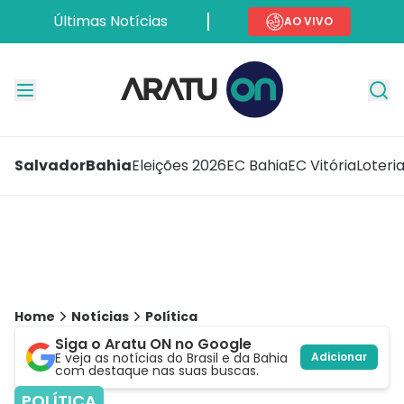
Últimas Notícias
AO VIVO
Salvador
Bahia
Eleições 2026
EC Bahia
EC Vitória
Loteri
Home
Notícias
Política
Siga o Aratu ON no Google
E veja as notícias do Brasil e da Bahia
Adicionar
com destaque nas suas buscas.
POLÍTICA