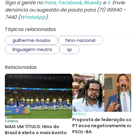
Siga a gente no
Insta
,
Facebook
,
Bluesky
e
X
. Envie
denúncia ou sugestão de pauta para (71) 99940 –
7440 (
WhatsApp
).
Tópicos relacionados
guilherme-boulos
hino-nacional
linguagem-neutra
sp
Relacionadas
Política
Proposta de federação com
Futebol
PT ecoa negativamente no
MAIS UM TÍTULO: Hino do
PSOL-BA
Brasil é eleito o mais bonito