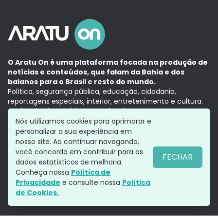
O Aratu On é uma plataforma focada na produção de
notícias e conteúdos, que falam da Bahia e dos
baianos para o Brasil e resto do mundo.
Política, segurança pública, educação, cidadania,
reportagens especiais, interior, entretenimento e cultura.
Aqui, tudo vira notícia e a notícia é no tempo presente,
com a credibilidade do
Grupo Aratu.
Nós utilizamos cookies para aprimorar e
Grupo Aratu
Política de privacidade
Anuncie conosco
personalizar a sua experiência em
nosso site. Ao continuar navegando,
você concorda em contribuir para os
FECHAR
dados estatísticos de melhoria.
Siga-nos
Conheça nossa
Política de
Privacidade
e consulte nossa
Política
de Cookies.