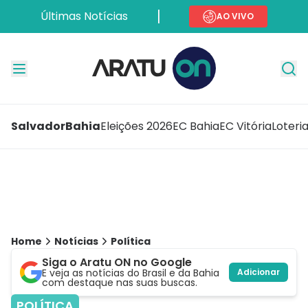
Últimas Notícias
AO VIVO
Salvador
Bahia
Eleições 2026
EC Bahia
EC Vitória
Loteri
Home
Notícias
Política
Siga o Aratu ON no Google
E veja as notícias do Brasil e da Bahia
Adicionar
com destaque nas suas buscas.
POLÍTICA