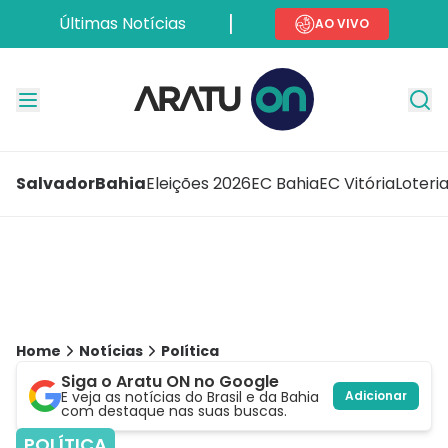
Últimas Notícias
AO VIVO
Salvador
Bahia
Eleições 2026
EC Bahia
EC Vitória
Loteri
Home
Notícias
Política
Siga o Aratu ON no Google
E veja as notícias do Brasil e da Bahia
Adicionar
com destaque nas suas buscas.
POLÍTICA