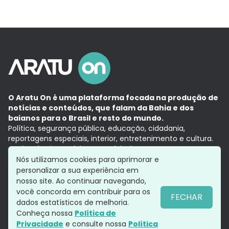
O Aratu On é uma plataforma focada na produção de
notícias e conteúdos, que falam da Bahia e dos
baianos para o Brasil e resto do mundo.
Política, segurança pública, educação, cidadania,
reportagens especiais, interior, entretenimento e cultura.
Aqui, tudo vira notícia e a notícia é no tempo presente,
com a credibilidade do
Grupo Aratu.
Nós utilizamos cookies para aprimorar e
Grupo Aratu
Política de privacidade
Anuncie conosco
personalizar a sua experiência em
nosso site. Ao continuar navegando,
você concorda em contribuir para os
FECHAR
dados estatísticos de melhoria.
Siga-nos
Conheça nossa
Política de
Privacidade
e consulte nossa
Política