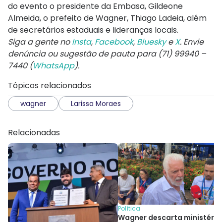
do evento o presidente da Embasa, Gildeone
Almeida, o prefeito de Wagner, Thiago Ladeia, além
de secretários estaduais e lideranças locais.
Siga a gente no
Insta
,
Facebook
,
Bluesky
e
X
. Envie
denúncia ou sugestão de pauta para (71) 99940 –
7440 (
WhatsApp
).
Tópicos relacionados
wagner
Larissa Moraes
Relacionadas
Política
Wagner descarta ministério