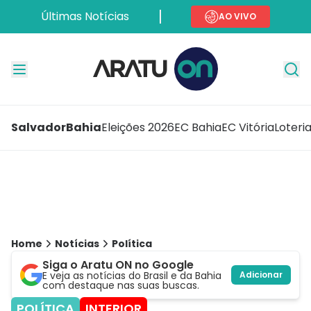
Últimas Notícias
AO VIVO
Salvador
Bahia
Eleições 2026
EC Bahia
EC Vitória
Loteri
Home
Notícias
Política
Siga o Aratu ON no Google
E veja as notícias do Brasil e da Bahia
Adicionar
com destaque nas suas buscas.
POLÍTICA
INTERIOR