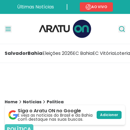
Últimas Notícias
AO VIVO
Salvador
Bahia
Eleições 2026
EC Bahia
EC Vitória
Loteri
Home
Notícias
Política
Siga o Aratu ON no Google
E veja as notícias do Brasil e da Bahia
Adicionar
com destaque nas suas buscas.
POLÍTICA