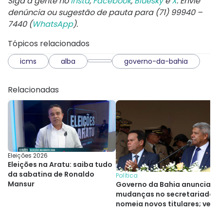
Siga a gente no
Insta
,
Facebook
,
Bluesky
e
X
. Envie
denúncia ou sugestão de pauta para (71) 99940 –
7440 (
WhatsApp
).
Tópicos relacionados
icms
alba
governo-da-bahia
Relacionadas
Eleições 2026
Eleições na Aratu: saiba tudo
da sabatina de Ronaldo
Política
Mansur
Governo da Bahia anuncia
mudanças no secretariado 
nomeia novos titulares; veja
quem são