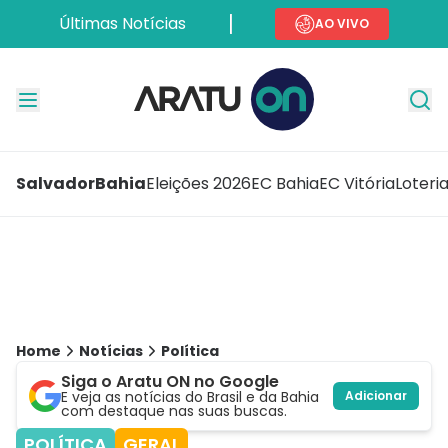
Últimas Notícias
AO VIVO
Salvador
Bahia
Eleições 2026
EC Bahia
EC Vitória
Loteri
Home
Notícias
Política
Siga o Aratu ON no Google
E veja as notícias do Brasil e da Bahia
Adicionar
com destaque nas suas buscas.
POLÍTICA
GERAL