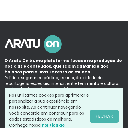
O Aratu On é uma plataforma focada na produção de
notícias e conteúdos, que falam da Bahia e dos
baianos para o Brasil e resto do mundo.
Política, segurança pública, educação, cidadania,
reportagens especiais, interior, entretenimento e cultura.
Aqui, tudo vira notícia e a notícia é no tempo presente,
com a credibilidade do
Grupo Aratu.
Nós utilizamos cookies para aprimorar e
Grupo Aratu
Política de privacidade
Anuncie conosco
personalizar a sua experiência em
nosso site. Ao continuar navegando,
você concorda em contribuir para os
FECHAR
dados estatísticos de melhoria.
Siga-nos
Conheça nossa
Política de