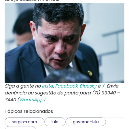
Siga a gente no
Insta
,
Facebook
,
Bluesky
e
X
. Envie
denúncia ou sugestão de pauta para (71) 99940 –
7440 (
WhatsApp
).
Tópicos relacionados
sergio-moro
lula
governo-lula