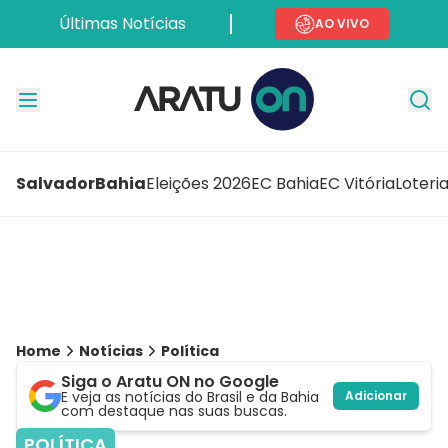
Últimas Notícias
AO VIVO
Salvador
Bahia
Eleições 2026
EC Bahia
EC Vitória
Loteri
Home
Notícias
Política
Siga o Aratu ON no Google
E veja as notícias do Brasil e da Bahia
Adicionar
com destaque nas suas buscas.
POLÍTICA