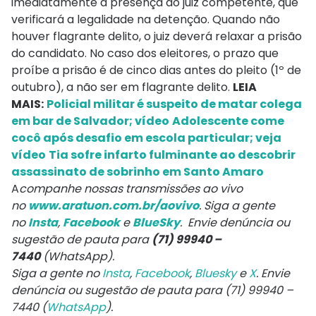
imediatamente à presença do juiz competente, que
verificará a legalidade na detenção. Quando não
houver flagrante delito, o juiz deverá relaxar a prisão
do candidato. No caso dos eleitores, o prazo que
proíbe a prisão é de cinco dias antes do pleito (1º de
outubro), a não ser em flagrante delito.
LEIA
MAIS:
Policial militar é suspeito de matar colega
em bar de Salvador; vídeo
Adolescente come
cocô após desafio em escola particular; veja
vídeo
Tia sofre infarto fulminante ao descobrir
assassinato de sobrinho em Santo Amaro
A
companhe nossas transmissões ao vivo
no
www.aratuon.com.br/aovivo
. Siga a gente
no
Insta
,
Facebook
e
BlueSky
. Envie denúncia ou
sugestão de pauta para
(71) 99940 –
7440
(WhatsApp).
Siga a gente no
Insta
,
Facebook
,
Bluesky
e
X
. Envie
denúncia ou sugestão de pauta para (71) 99940 –
7440 (
WhatsApp
).