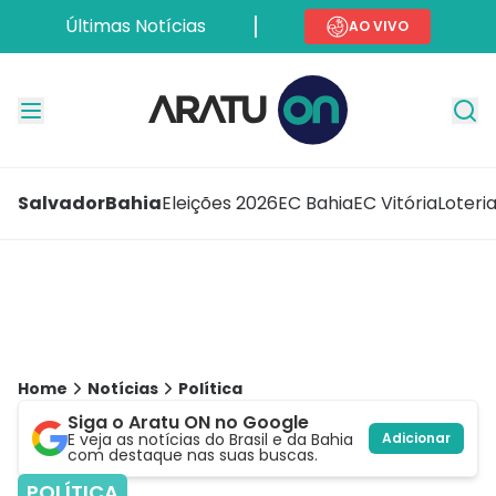
Últimas Notícias
AO VIVO
Salvador
Bahia
Eleições 2026
EC Bahia
EC Vitória
Loteri
Home
Notícias
Política
Siga o Aratu ON no Google
E veja as notícias do Brasil e da Bahia
Adicionar
com destaque nas suas buscas.
POLÍTICA