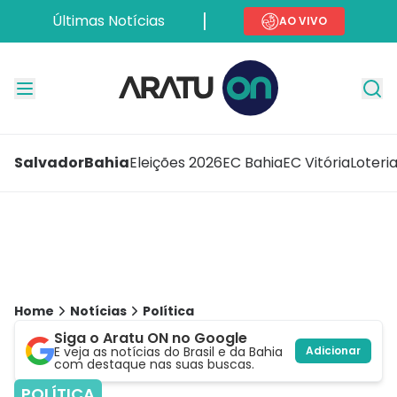
Últimas Notícias
AO VIVO
Salvador
Bahia
Eleições 2026
EC Bahia
EC Vitória
Loteri
Home
Notícias
Política
Siga o Aratu ON no Google
E veja as notícias do Brasil e da Bahia
Adicionar
com destaque nas suas buscas.
POLÍTICA