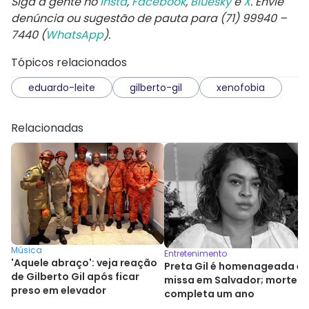
Siga a gente no
Insta
,
Facebook
,
Bluesky
e
X
. Envie
denúncia ou sugestão de pauta para (71) 99940 –
7440 (
WhatsApp
).
Tópicos relacionados
eduardo-leite
gilberto-gil
xenofobia
Relacionadas
Música
Entretenimento
'Aquele abraço': veja reação
Preta Gil é homenageada e
de Gilberto Gil após ficar
missa em Salvador; morte
preso em elevador
completa um ano