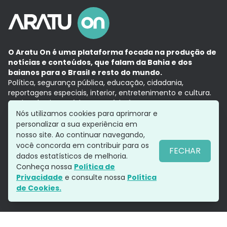
O Aratu On é uma plataforma focada na produção de
notícias e conteúdos, que falam da Bahia e dos
baianos para o Brasil e resto do mundo.
Política, segurança pública, educação, cidadania,
reportagens especiais, interior, entretenimento e cultura.
Aqui, tudo vira notícia e a notícia é no tempo presente,
com a credibilidade do
Grupo Aratu.
Nós utilizamos cookies para aprimorar e
Grupo Aratu
Política de privacidade
Anuncie conosco
personalizar a sua experiência em
nosso site. Ao continuar navegando,
você concorda em contribuir para os
FECHAR
dados estatísticos de melhoria.
Siga-nos
Conheça nossa
Política de
Privacidade
e consulte nossa
Política
de Cookies.