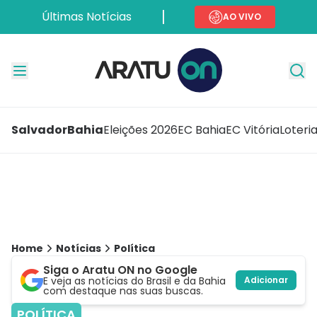
Últimas Notícias
AO VIVO
Salvador
Bahia
Eleições 2026
EC Bahia
EC Vitória
Loteri
Home
Notícias
Política
Siga o Aratu ON no Google
E veja as notícias do Brasil e da Bahia
Adicionar
com destaque nas suas buscas.
POLÍTICA