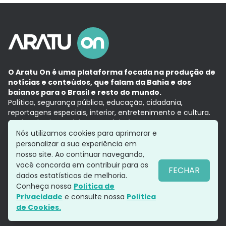
O Aratu On é uma plataforma focada na produção de
notícias e conteúdos, que falam da Bahia e dos
baianos para o Brasil e resto do mundo.
Política, segurança pública, educação, cidadania,
reportagens especiais, interior, entretenimento e cultura.
Aqui, tudo vira notícia e a notícia é no tempo presente,
com a credibilidade do
Grupo Aratu.
Nós utilizamos cookies para aprimorar e
Grupo Aratu
Política de privacidade
Anuncie conosco
personalizar a sua experiência em
nosso site. Ao continuar navegando,
você concorda em contribuir para os
FECHAR
dados estatísticos de melhoria.
Siga-nos
Conheça nossa
Política de
Privacidade
e consulte nossa
Política
de Cookies.