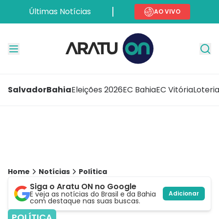
Últimas Notícias
AO VIVO
Salvador
Bahia
Eleições 2026
EC Bahia
EC Vitória
Loteri
Home
Notícias
Política
Siga o Aratu ON no Google
E veja as notícias do Brasil e da Bahia
Adicionar
com destaque nas suas buscas.
POLÍTICA