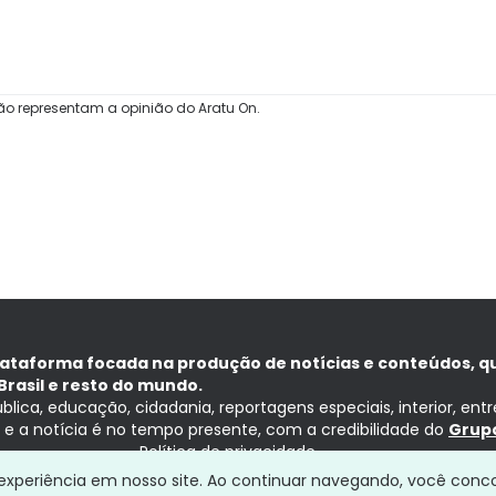
ão representam a opinião do Aratu On.
lataforma focada na produção de notícias e conteúdos, q
Brasil e resto do mundo.
ública, educação, cidadania, reportagens especiais, interior, ent
ia e a notícia é no tempo presente, com a credibilidade do
Grupo
Política de privacidade
a experiência em nosso site. Ao continuar navegando, você conc