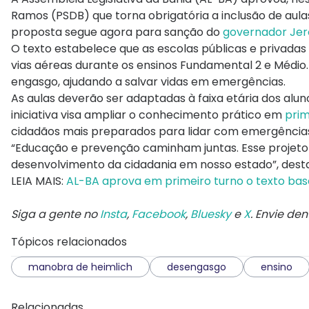
Ramos (PSDB) que torna obrigatória a inclusão de aula
proposta segue agora para sanção do
governador Jer
O texto estabelece que as escolas públicas e privada
vias aéreas durante os ensinos Fundamental 2 e Médio.
engasgo, ajudando a salvar vidas em emergências.
As aulas deverão ser adaptadas à faixa etária dos alun
iniciativa visa ampliar o conhecimento prático em
prim
cidadãos mais preparados para lidar com emergências 
“Educação e prevenção caminham juntas. Esse projeto
desenvolvimento da cidadania em nosso estado”, dest
LEIA MAIS:
AL-BA aprova em primeiro turno o texto ba
Siga a gente no
Insta
,
Facebook
,
Bluesky
e
X
. Envie de
Tópicos relacionados
manobra de heimlich
desengasgo
ensino
Relacionadas