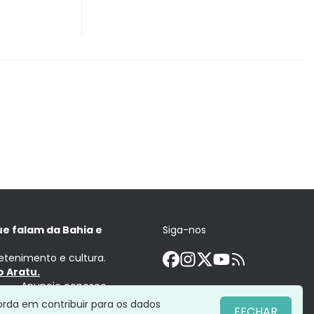
ue falam da Bahia e
Siga-nos
retenimento e cultura.
 Aratu.
Anuncie conosco
orda em contribuir para os dados
FECHAR