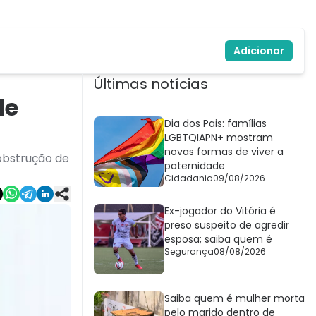
Adicionar
Últimas notícias
de
Dia dos Pais: famílias
LGBTQIAPN+ mostram
novas formas de viver a
obstrução de
paternidade
Cidadania
09/08/2026
Ex-jogador do Vitória é
preso suspeito de agredir
esposa; saiba quem é
Segurança
08/08/2026
Saiba quem é mulher morta
pelo marido dentro de