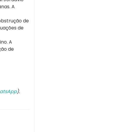
anas. A
obstrução de
tuações de
ino. A
ção de
atsApp
).