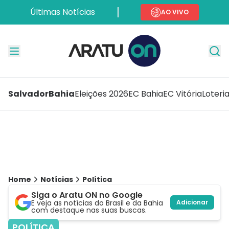
Últimas Notícias
AO VIVO
Salvador
Bahia
Eleições 2026
EC Bahia
EC Vitória
Loteri
Home
Notícias
Política
Siga o Aratu ON no Google
E veja as notícias do Brasil e da Bahia
Adicionar
com destaque nas suas buscas.
POLÍTICA