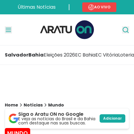
Últimas Notícias
AO VIVO
Salvador
Bahia
Eleições 2026
EC Bahia
EC Vitória
Loteri
Home
Notícias
Mundo
Siga o Aratu ON no Google
E veja as notícias do Brasil e da Bahia
Adicionar
com destaque nas suas buscas.
MUNDO