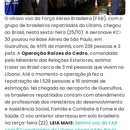
O oitavo voo da Força Aérea Brasileira (FAB), com o
grupo de brasileiros repatriados do Líbano, chegou
ao Brasil, nesta sexta-feira (25/10). A aeronave KC-
30 pousou na Base Aérea de São Paulo, em
Guarulhos, às 4h15 da manhã, com 239 pessoas e 3
pets. A
Operação Raízes do Cedro
, comandada
pelo Ministério das Relações Exteriores, estima
trazer ao Brasil cerca de 3 mil pessoas que vivem no
Líbano. Até o momento a operação já fez a
repatriação de 1.529 pessoas e 16 animais de
estimação. Na chegada ao aeroporto de Guarulhos,
os brasileiros repatriados contam com atendimento
de profissionais dos ministérios do desenvolvimento
e Assistência Social, Família e Combate à Fome e da
Saúde. O voo anterior aterrissou em solo brasileiro
na terça-feira (22).
LEIA MAIS:
Sétimo voo da FAB
com 82 repatriados do Líbano chega a São Paulo