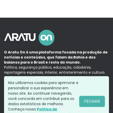
O Aratu On é uma plataforma focada na produção de
notícias e conteúdos, que falam da Bahia e dos
baianos para o Brasil e resto do mundo.
Política, segurança pública, educação, cidadania,
reportagens especiais, interior, entretenimento e cultura.
Aqui, tudo vira notícia e a notícia é no tempo presente,
com a credibilidade do
Grupo Aratu.
Nós utilizamos cookies para aprimorar e
Grupo Aratu
Política de privacidade
Anuncie conosco
personalizar a sua experiência em
nosso site. Ao continuar navegando,
você concorda em contribuir para os
FECHAR
dados estatísticos de melhoria.
Siga-nos
Conheça nossa
Política de