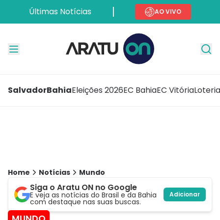
Últimas Notícias
AO VIVO
Salvador
Bahia
Eleições 2026
EC Bahia
EC Vitória
Loteri
Home
Notícias
Mundo
Siga o Aratu ON no Google
E veja as notícias do Brasil e da Bahia
Adicionar
com destaque nas suas buscas.
MUNDO