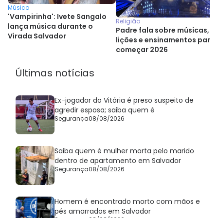
Música
'Vampirinha': Ivete Sangalo
Religião
lança música durante o
Padre fala sobre músicas,
Virada Salvador
lições e ensinamentos para
começar 2026
Últimas notícias
Ex-jogador do Vitória é preso suspeito de
agredir esposa; saiba quem é
Segurança
08/08/2026
Saiba quem é mulher morta pelo marido
dentro de apartamento em Salvador
Segurança
08/08/2026
Homem é encontrado morto com mãos e
pés amarrados em Salvador