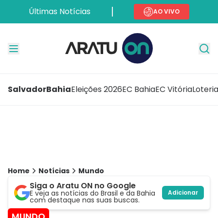
Últimas Notícias
AO VIVO
Salvador
Bahia
Eleições 2026
EC Bahia
EC Vitória
Loteri
Home
Notícias
Mundo
Siga o Aratu ON no Google
E veja as notícias do Brasil e da Bahia
Adicionar
com destaque nas suas buscas.
MUNDO