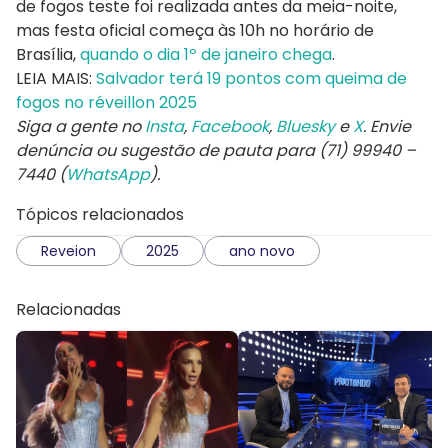
de fogos teste foi realizada antes da meia-noite,
mas festa oficial começa às 10h no horário de
Brasília,
quando o dia 1º de janeiro chega
.
LEIA MAIS:
Salvador terá 19 pontos com queima de
fogos no réveillon 2025
Siga a gente no
Insta
,
Facebook
,
Bluesky
e
X
. Envie
denúncia ou sugestão de pauta para (71) 99940 –
7440 (
WhatsApp
).
Tópicos relacionados
Reveion
2025
ano novo
Relacionadas