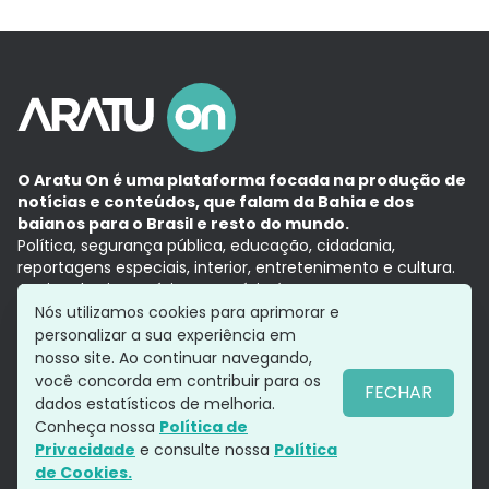
O Aratu On é uma plataforma focada na produção de
notícias e conteúdos, que falam da Bahia e dos
baianos para o Brasil e resto do mundo.
Política, segurança pública, educação, cidadania,
reportagens especiais, interior, entretenimento e cultura.
Aqui, tudo vira notícia e a notícia é no tempo presente,
com a credibilidade do
Grupo Aratu.
Nós utilizamos cookies para aprimorar e
Grupo Aratu
Política de privacidade
Anuncie conosco
personalizar a sua experiência em
nosso site. Ao continuar navegando,
você concorda em contribuir para os
FECHAR
dados estatísticos de melhoria.
Siga-nos
Conheça nossa
Política de
Privacidade
e consulte nossa
Política
de Cookies.