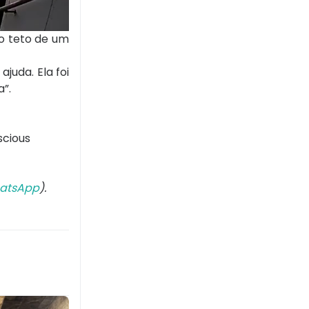
o teto de um
juda. Ela foi
”.
scious
atsApp
).