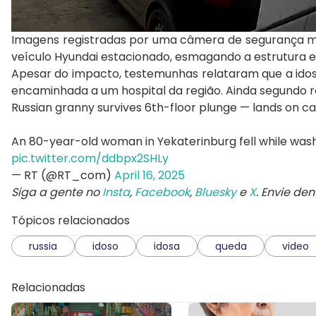
Imagens registradas por uma câmera de segurança 
veículo Hyundai estacionado, esmagando a estrutura e
Apesar do impacto, testemunhas relataram que a idosa 
encaminhada a um hospital da região. Ainda segundo r
Russian granny survives 6th-floor plunge — lands on car,
An 80-year-old woman in Yekaterinburg fell while was
pic.twitter.com/ddbpx2SHLy
— RT (@RT_com)
April 16, 2025
Siga a gente no
Insta
,
Facebook
,
Bluesky
e
X
. Envie de
Tópicos relacionados
russia
idoso
idosa
queda
video
Relacionadas