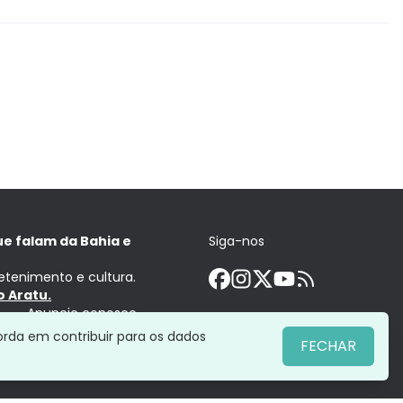
ue falam da Bahia e
Siga-nos
retenimento e cultura.
 Aratu.
Anuncie conosco
orda em contribuir para os dados
FECHAR