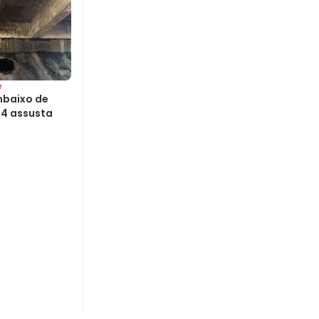
e
mbaixo de
24 assusta