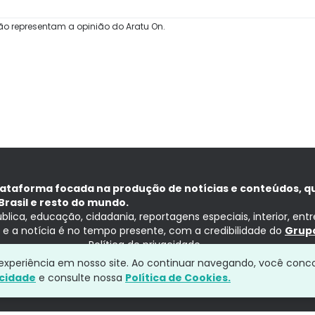
ão representam a opinião do Aratu On.
lataforma focada na produção de notícias e conteúdos, q
Brasil e resto do mundo.
ública, educação, cidadania, reportagens especiais, interior, ent
ia e a notícia é no tempo presente, com a credibilidade do
Grupo
Política de privacidade
a experiência em nosso site. Ao continuar navegando, você conc
acidade
e consulte nossa
Política de Cookies.