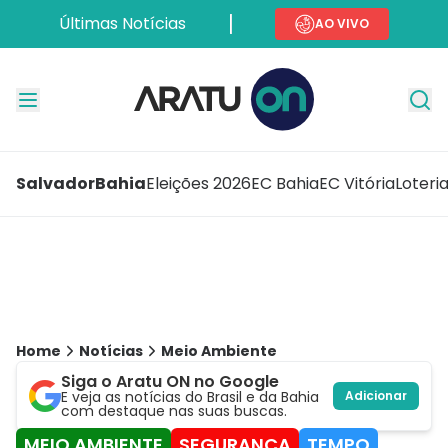
Últimas Notícias
AO VIVO
Salvador
Bahia
Eleições 2026
EC Bahia
EC Vitória
Loteri
Home
Notícias
Meio Ambiente
Siga o Aratu ON no Google
E veja as notícias do Brasil e da Bahia
Adicionar
com destaque nas suas buscas.
MEIO AMBIENTE
SEGURANÇA
TEMPO