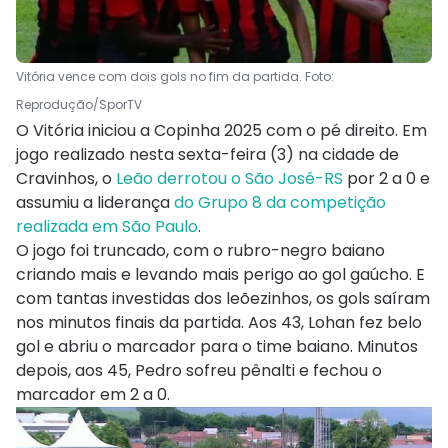
Vitória vence com dois gols no fim da partida. Foto:
Reprodução/SporTV
O Vitória iniciou a Copinha 2025 com o pé direito. Em
jogo realizado nesta sexta-feira (3) na cidade de
Cravinhos, o
Leão derrotou o São José-RS
por 2 a 0 e
assumiu a liderança
do Grupo 8 da competição
realizada em São Paulo
.
O jogo foi truncado, com o rubro-negro baiano
criando mais e levando mais perigo ao gol gaúcho. E
com tantas investidas dos leõezinhos, os gols saíram
nos minutos finais da partida. Aos 43, Lohan fez belo
gol e abriu o marcador para o time baiano. Minutos
depois, aos 45, Pedro sofreu pênalti e fechou o
marcador em 2 a 0.