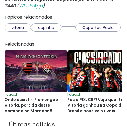
7440 (
WhatsApp
).
Tópicos relacionados
vitoria
copinha
Copa São Paulo
Relacionadas
Futebol
Futebol
Onde assistir: Flamengo x
Faz o PIX, CBF! Veja quanto 
Vitória, partida deste
Vitória ganhou na Copa do
domingo no Maracanã
Brasil e possíveis rivais
Últimas notícias