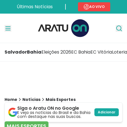
Últimas Notícias
AO VIVO
Salvador
Bahia
Eleições 2026
EC Bahia
EC Vitória
Loteri
Home
Notícias
Mais Esportes
Siga o Aratu ON no Google
E veja as notícias do Brasil e da Bahia
Adicionar
com destaque nas suas buscas.
MAIS ESPORTES