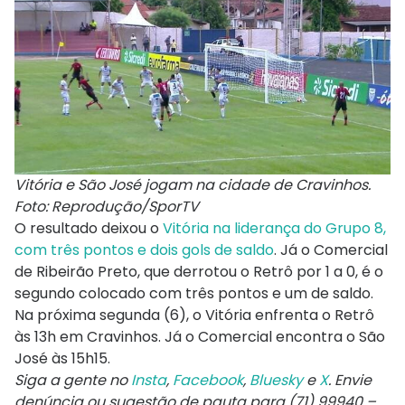
Vitória e São José jogam na cidade de Cravinhos.
Foto: Reprodução/SporTV
O resultado deixou o
Vitória na liderança do Grupo 8,
com três pontos e dois gols de saldo
. Já o Comercial
de Ribeirão Preto, que derrotou o Retrô por 1 a 0, é o
segundo colocado com três pontos e um de saldo.
Na próxima segunda (6), o Vitória enfrenta o Retrô
às 13h em Cravinhos. Já o Comercial encontra o São
José às 15h15.
Siga a gente no
Insta
,
Facebook
,
Bluesky
e
X
. Envie
denúncia ou sugestão de pauta para (71) 99940 –