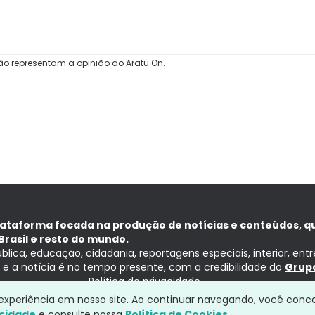
ão representam a opinião do Aratu On.
lataforma focada na produção de notícias e conteúdos, q
Brasil e resto do mundo.
ública, educação, cidadania, reportagens especiais, interior, ent
ia e a notícia é no tempo presente, com a credibilidade do
Grupo
Política de privacidade
a experiência em nosso site. Ao continuar navegando, você conc
acidade
e consulte nossa
Política de Cookies.