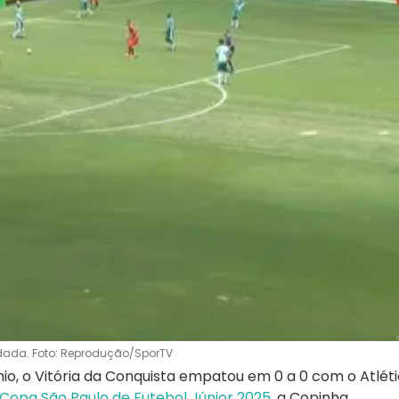
odada. Foto: Reprodução/SporTV
io, o Vitória da Conquista empatou em 0 a 0 com o Atlét
Copa São Paulo de Futebol Júnior 2025
, a Copinha.