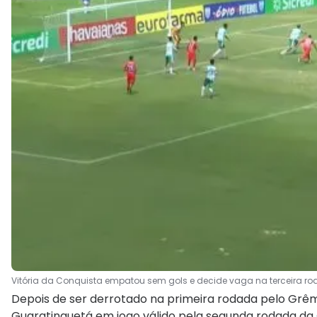
Vitória da Conquista empatou sem gols e decide vaga na terceira r
Depois de ser derrotado na primeira rodada pelo Grêm
Guaratinguetá em jogo válido pela segunda rodada da