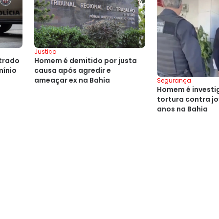
Justiça
ntrado
Homem é demitido por justa
mínio
causa após agredir e
ameaçar ex na Bahia
Segurança
Homem é investi
tortura contra j
anos na Bahia