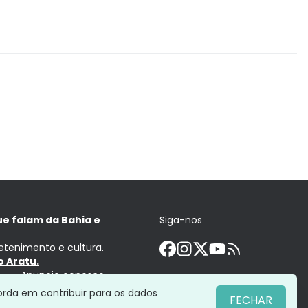
ue falam da Bahia e
Siga-nos
retenimento e cultura.
 Aratu.
Anuncie conosco
orda em contribuir para os dados
FECHAR