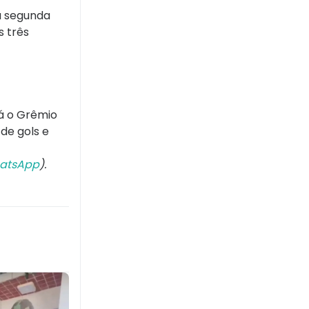
 a segunda
s três
Já o Grêmio
de gols e
atsApp
).