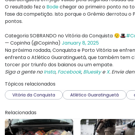
O resultado fez o
Bode
chegar ao primeiro ponto no tor
fase da competição. Isto porque o Grêmio derrotou o Po
pontos.
Categoria SOBRANDO no Vitória da Conquista 😮‍💨🎩
#Co
— Copinha (@Copinha)
January 8, 2025
Na próxima rodada, Conquista e Porto Vitória se enfr
enfrenta o Atlético Guaratinguetá, que também tem ch
torcer por triunfo dos baianos ou um empate.
Siga a gente no
Insta
,
Facebook
,
Bluesky
e
X
. Envie de
Tópicos relacionados
Vitória da Conquista
Atlético Guaratinguetá
Relacionadas