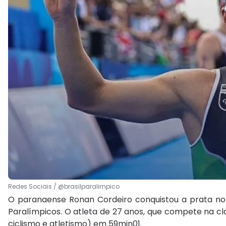
Redes Sociais / @brasilparalimpico
O paranaense Ronan Cordeiro conquistou a prata no tr
Paralímpicos. O atleta de 27 anos, que compete na cl
ciclismo e atletismo) em 59min01.