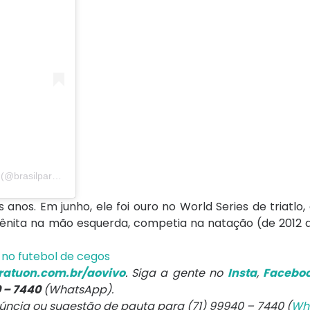
Uma publicação compartilhada por Comitê Paralímpico Brasileiro (@brasilparalimpico)
 anos. Em junho, ele foi ouro no World Series de triatl
ênita na mão esquerda, competia na natação (de 2012 a
a no futebol de cegos
atuon.com.br/aovivo
. Siga a gente no
Insta
,
Facebo
0 – 7440
(WhatsApp).
núncia ou sugestão de pauta para (71) 99940 – 7440 (
Wh