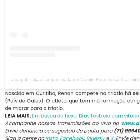
Nascido em Curitiba, Renan compete no triatlo há seis
(País de Gales). O atleta, que têm má formação cong
de migrar para o triatlo.
LEIA MAIS:
Em busca do hexa, Brasil estreia com vitóri
Acompanhe nossas transmissões ao vivo no
www.ar
Envie denúncia ou sugestão de pauta para
(71) 9994
Siga a gente no
Insta
,
Facebook
,
Bluesky
e
X
. Envie de