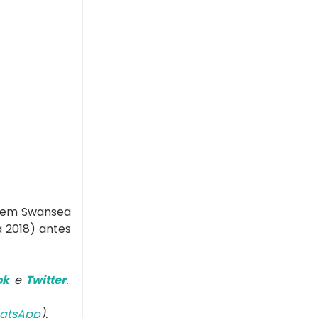
o, em Swansea
 2018) antes
ok
e
Twitter
.
atsApp
).