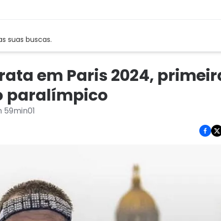
as suas buscas.
ata em Paris 2024, primeir
o paralímpico
m 59min01