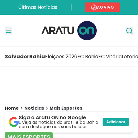
Últimas Notícias
AO VIVO
Salvador
Bahia
Eleições 2026
EC Bahia
EC Vitória
Loteri
Home
Notícias
Mais Esportes
Siga o Aratu ON no Google
E veja as notícias do Brasil e da Bahia
Adicionar
com destaque nas suas buscas.
MAIS ESPORTES