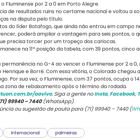
 o Fluminense por 2 a 0 em Porto Alegre.
cia de resultados ruins no certame nacional e voltou a 
as na disputa pelo título.
ntos do líder Botafogo, que ainda não entrou em campo n
 vencer, poderá ampliar a vantagem para seis pontos, o q
que precisa torcer por um tropeço dos cariocas.
manece na 11ª posição da tabela, com 39 pontos, cinco 
ua permanência no G-4 ao vencer o Fluminense por 2 a 0, 
 Henrique e Borré. Com essa vitória, o Colorado chegou a
. Por sua vez, o Fluminense, com 37 pontos, ocupa o 14º
 na zona de rebaixamento após o término da rodada.
tuon.com.br/aovivo
. Siga a gente no
Insta
,
Facebook
,
T
71) 99940 – 7440
(WhatsApp).
núncia ou sugestão de pauta para (71) 99940 – 7440 (
Wh
internacional
palmeiras