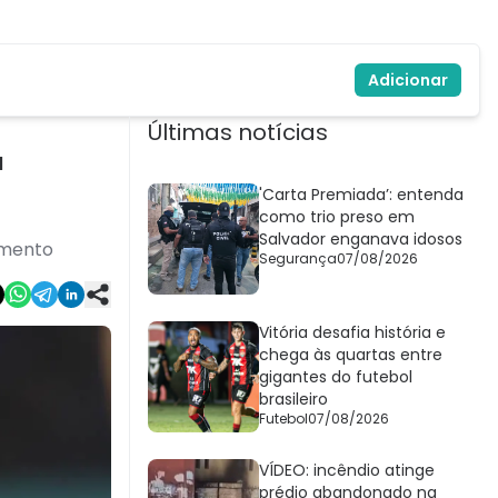
Adicionar
Últimas notícias
ª
'Carta Premiada’: entenda
como trio preso em
Salvador enganava idosos
amento
Segurança
07/08/2026
Vitória desafia história e
chega às quartas entre
gigantes do futebol
brasileiro
Futebol
07/08/2026
VÍDEO: incêndio atinge
prédio abandonado na