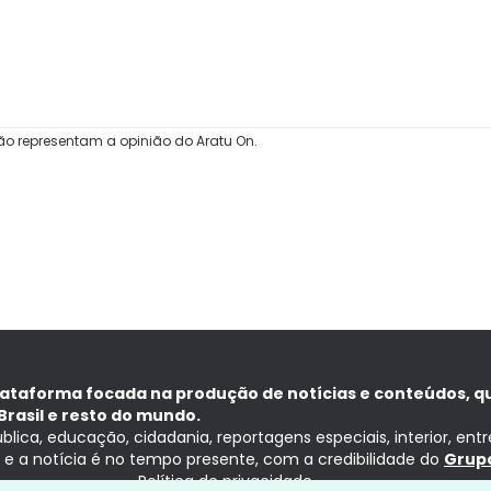
ão representam a opinião do Aratu On.
lataforma focada na produção de notícias e conteúdos, q
Brasil e resto do mundo.
ública, educação, cidadania, reportagens especiais, interior, ent
ia e a notícia é no tempo presente, com a credibilidade do
Grupo
Política de privacidade