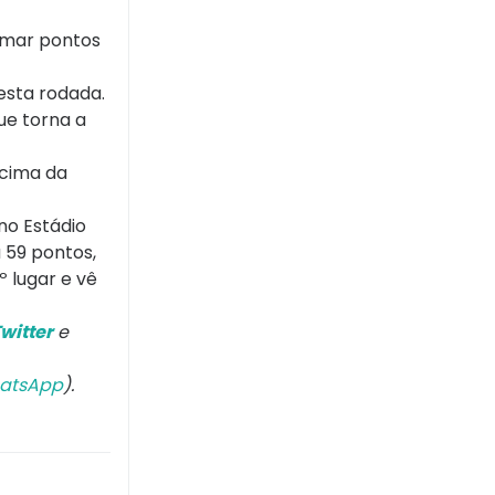
somar pontos
esta rodada.
ue torna a
acima da
no Estádio
 59 pontos,
 lugar e vê
witter
e
atsApp
).