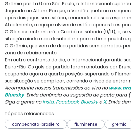
Grêmio por 1 a 0 em São Paulo, o Internacional superou
Jogando no Allianz Parque, o Verdão quebrou a sequên
após dois jogos sem vitória, reacendendo suas esperanç
Atualmente, a equipe alviverde está a apenas três po
O Glorioso enfrentará o Cuiabá no sábado (9/11), e, se
situação ainda mais desafiadora para o time paulista, 
O Grêmio, que vem de duas partidas sem derrotas, per
zona de rebaixamento.
Em outro confronto do dia, o Internacional garantiu s
Beira-Rio. Os gols da partida foram anotados por Bruno
ocupando agora a quarta posição, superando o Flamengo
sua situação se complicar, correndo o risco de entrar
Acompanhe nossas transmissões ao vivo no
www.ara
Bluesky
Envie denúncia ou sugestão de pauta para
(
Siga a gente no
Insta
,
Facebook
,
Bluesky
e
X
. Envie de
Tópicos relacionados
campeonato-brasileiro
fluminense
gremio