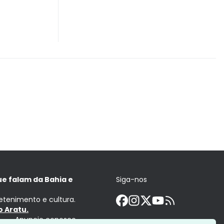
ue falam da Bahia e
Siga-nos
retenimento e cultura.
 Aratu.
Anuncie conosco