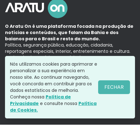
O Aratu On é uma plataforma focada na produção de
notícias e conteúdos, que falam da Bahia e dos
baianos para o Brasil e resto do mundo.
Política, segurança pública, educação, cidadania,
reportagens especiais, interior, entretenimento e cultura.
Aqui, tudo vira notícia e a notícia é no tempo presente,
com a credibilidade do
Grupo Aratu.
Nós utilizamos cookies para aprimorar e
Grupo Aratu
Política de privacidade
Anuncie conosco
personalizar a sua experiência em
nosso site. Ao continuar navegando,
você concorda em contribuir para os
FECHAR
dados estatísticos de melhoria.
Siga-nos
Conheça nossa
Política de
Privacidade
e consulte nossa
Política
de Cookies.