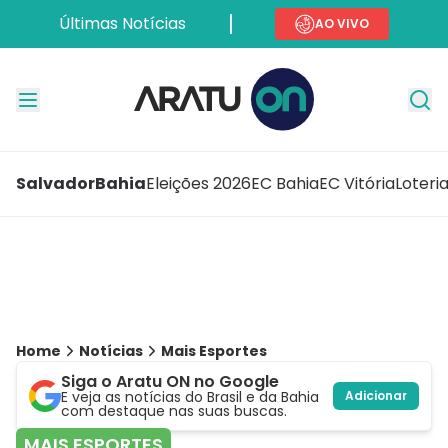
Últimas Notícias
AO VIVO
Salvador
Bahia
Eleições 2026
EC Bahia
EC Vitória
Loteri
Home
Notícias
Mais Esportes
Siga o Aratu ON no Google
E veja as notícias do Brasil e da Bahia
Adicionar
com destaque nas suas buscas.
MAIS ESPORTES