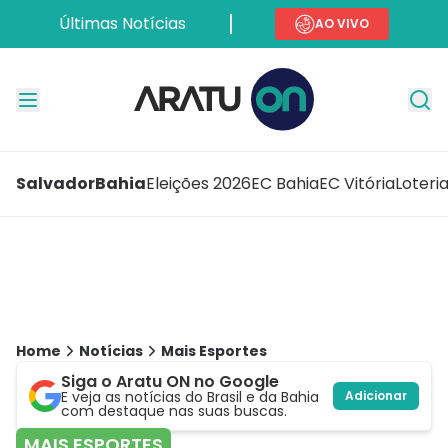
Últimas Notícias
AO VIVO
Salvador
Bahia
Eleições 2026
EC Bahia
EC Vitória
Loteri
Home
Notícias
Mais Esportes
Siga o Aratu ON no Google
E veja as notícias do Brasil e da Bahia
Adicionar
com destaque nas suas buscas.
MAIS ESPORTES