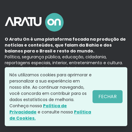
O Aratu On é uma plataforma focada na produção de
notícias e conteúdos, que falam da Bahia e dos
baianos para o Brasil e resto do mundo.
Política, segurança pública, educação, cidadania,
reportagens especiais, interior, entretenimento e cultura.
Aqui, tudo vira notícia e a notícia é no tempo presente,
com a credibilidade do
Grupo Aratu.
Nós utilizamos cookies para aprimorar e
Grupo Aratu
Política de privacidade
Anuncie conosco
personalizar a sua experiência em
nosso site. Ao continuar navegando,
você concorda em contribuir para os
FECHAR
dados estatísticos de melhoria.
Siga-nos
Conheça nossa
Política de
Privacidade
e consulte nossa
Política
de Cookies.