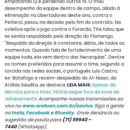
empatando 12 e perdendo outros 16. O mau
desempenho da equipe dentro de campo, aliado à
eliminação na Libertadores deste ano, contra o
Peñarol, pesou na decisão pelo fim do contrato. Na
coletiva após o jogo contra o Furacão, Tite falou que
se sentia respaldado pelo direção do Flamengo.
"Respaldo da direção é constante, diário, de todos os
momentos. Quando fala de fortalecimento de uma
equipe toda, ela vem dentro das hierarquias". Dentre
os nomes preferidos para assumir o time, segundo a
torcida nas redes sociais, o português Luís Castro,
ex-Botafogo e recém-despedido do Al-Nassr, da
Arábia Saudita, se destaca.
LEIA MAIS:
Apesar da
derrota para o Inter, Vitória segue fora da zona de
rebaixamento
Acompanhe nossas transmissões ao
vivo no
www.aratuon.com.br/aovivo
. Siga a gente
no
Insta
,
Facebook
e
Bluesky
. Envie denúncia ou
sugestão de pauta para
(71) 99940 –
7440
(WhatsApp).