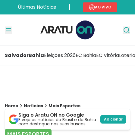
Últimas Notícias
AO VIVO
Salvador
Bahia
Eleições 2026
EC Bahia
EC Vitória
Loteri
Home
Notícias
Mais Esportes
Siga o Aratu ON no Google
E veja as notícias do Brasil e da Bahia
Adicionar
com destaque nas suas buscas.
MAIS ESPORTES