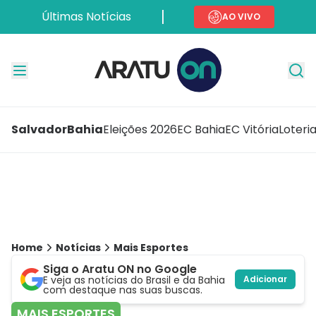
Últimas Notícias
AO VIVO
Salvador
Bahia
Eleições 2026
EC Bahia
EC Vitória
Loteri
Home
Notícias
Mais Esportes
Siga o Aratu ON no Google
E veja as notícias do Brasil e da Bahia
Adicionar
com destaque nas suas buscas.
MAIS ESPORTES