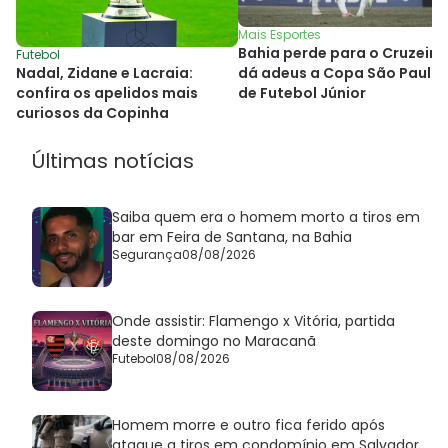
Mais Esportes
Bahia perde para o Cruzeiro
Futebol
Nadal, Zidane e Lacraia:
dá adeus a Copa São Paulo
confira os apelidos mais
de Futebol Júnior
curiosos da Copinha
Últimas notícias
Saiba quem era o homem morto a tiros em
bar em Feira de Santana, na Bahia
Segurança
08/08/2026
Onde assistir: Flamengo x Vitória, partida
deste domingo no Maracanã
Futebol
08/08/2026
Homem morre e outro fica ferido após
ataque a tiros em condomínio em Salvador