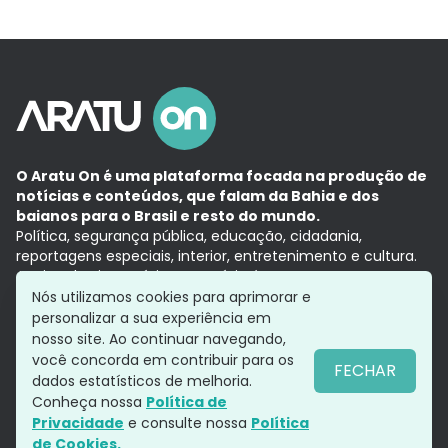
O Aratu On é uma plataforma focada na produção de
notícias e conteúdos, que falam da Bahia e dos
baianos para o Brasil e resto do mundo.
Política, segurança pública, educação, cidadania,
reportagens especiais, interior, entretenimento e cultura.
Aqui, tudo vira notícia e a notícia é no tempo presente,
com a credibilidade do
Grupo Aratu.
Nós utilizamos cookies para aprimorar e
Grupo Aratu
Política de privacidade
Anuncie conosco
personalizar a sua experiência em
nosso site. Ao continuar navegando,
você concorda em contribuir para os
FECHAR
dados estatísticos de melhoria.
Siga-nos
Conheça nossa
Política de
Privacidade
e consulte nossa
Política
de Cookies.