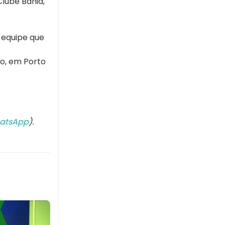
lube Bahia,
 equipe que
co, em Porto
atsApp
).