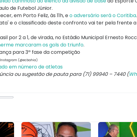
elido carinhoso do elenco da divisão de base
do Esporte C
aulo de Futebol Júnior.
r, em Porto Feliz, às 11h, e
o adversário será o Coritiba
.
 e o classificado deste confronto vai ter pela frente a
sil por 2 a 1, de virada, no Estádio Municipal Ernesto Roc
lherme marcaram os gols do triunfo
.
 | Instagram (@ecbahia)
ado em número de atletas
núncia ou sugestão de pauta para (71) 99940 – 7440 (
Wh