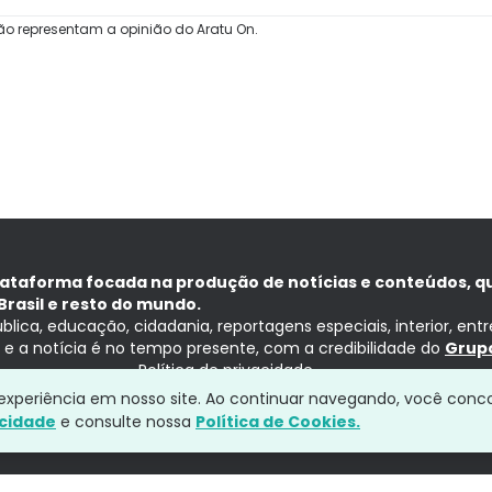
ão representam a opinião do Aratu On.
lataforma focada na produção de notícias e conteúdos, q
Brasil e resto do mundo.
ública, educação, cidadania, reportagens especiais, interior, ent
ia e a notícia é no tempo presente, com a credibilidade do
Grupo
Política de privacidade
a experiência em nosso site. Ao continuar navegando, você conc
acidade
e consulte nossa
Política de Cookies.