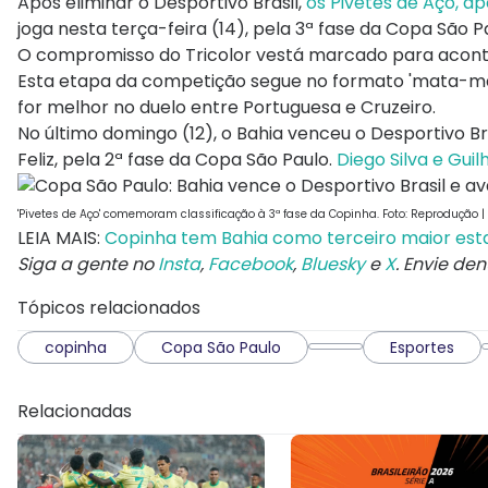
Após eliminar o Desportivo Brasil,
os Pivetes de Aço, ap
joga nesta terça-feira (14), pela 3ª fase da Copa São P
O compromisso do Tricolor vestá marcado para acontece
Esta etapa da competição segue no formato 'mata-mata'
for melhor no duelo entre Portuguesa e Cruzeiro.
No último domingo (12), o Bahia venceu o Desportivo Bra
Feliz, pela 2ª fase da Copa São Paulo.
Diego Silva e Gui
'Pivetes de Aço' comemoram classificação à 3ª fase da Copinha. Foto: Reprodução
LEIA MAIS:
Copinha tem Bahia como terceiro maior est
Siga a gente no
Insta
,
Facebook
,
Bluesky
e
X
. Envie de
Tópicos relacionados
copinha
Copa São Paulo
Esportes
Relacionadas