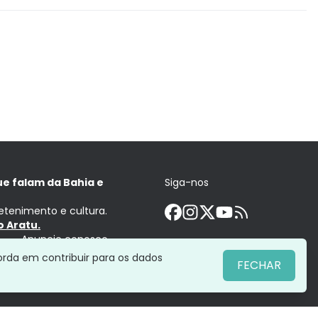
ue falam da Bahia e
Siga-nos
retenimento e cultura.
 Aratu.
Anuncie conosco
orda em contribuir para os dados
FECHAR