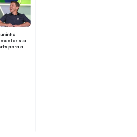
Juninho
omentarista
orts para a