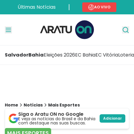
Últimas Notícias
AO VIVO
Salvador
Bahia
Eleições 2026
EC Bahia
EC Vitória
Loteri
Home
Notícias
Mais Esportes
Siga o Aratu ON no Google
E veja as notícias do Brasil e da Bahia
Adicionar
com destaque nas suas buscas.
MAIS ESPORTES