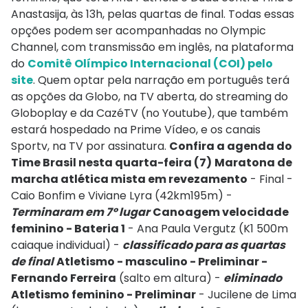
Anastasija, às 13h, pelas quartas de final. Todas essas
opções podem ser acompanhadas no Olympic
Channel, com transmissão em inglês, na plataforma
do
Comitê Olímpico Internacional (COI) pelo
site
. Quem optar pela narração em português terá
as opções da Globo, na TV aberta, do streaming do
Globoplay e da CazéTV (no Youtube), que também
estará hospedado na Prime Vídeo, e os canais
Sportv, na TV por assinatura.
Confira a agenda do
Time Brasil nesta quarta-feira (7)
Maratona de
marcha atlética mista em revezamento
- Final -
Caio Bonfim e Viviane Lyra (42km195m) -
Terminaram em 7º lugar
Canoagem velocidade
feminino - Bateria 1
- Ana Paula Vergutz (K1 500m
caiaque individual) -
classificado
para as quartas
de final
Atletismo - masculino - Preliminar -
Fernando Ferreira
(salto em altura) -
eliminado
Atletismo feminino - Preliminar
- Jucilene de Lima