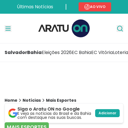
Últimas Notícias
AO VIVO
Salvador
Bahia
Eleições 2026
EC Bahia
EC Vitória
Loteri
Home
Notícias
Mais Esportes
Siga o Aratu ON no Google
E veja as notícias do Brasil e da Bahia
Adicionar
com destaque nas suas buscas.
MAIS ESPORTES