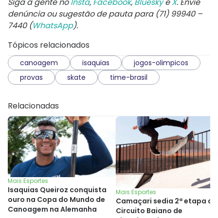
Siga a gente no
Insta
,
Facebook
,
Bluesky
e
X
. Envie
denúncia ou sugestão de pauta para (71) 99940 –
7440 (
WhatsApp
).
Tópicos relacionados
canoagem
isaquias
jogos-olimpicos
provas
skate
time-brasil
Relacionadas
Mais Esportes
Isaquias Queiroz conquista
Mais Esportes
ouro na Copa do Mundo de
Camaçari sedia 2ª etapa do
Canoagem na Alemanha
Circuito Baiano de