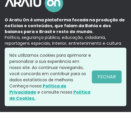
O Aratu On é uma plataforma focada na produção de
notícias e conteúdos, que falam da Bahia e dos
baianos para o Brasil e resto do mundo.
Política, segurança pública, educação, cidadania,
reportagens especiais, interior, entretenimento e cultura.
Aqui, tudo vira notícia e a notícia é no tempo presente,
com a credibilidade do
Grupo Aratu.
Nós utilizamos cookies para aprimorar e
Grupo Aratu
Política de privacidade
Anuncie conosco
personalizar a sua experiência em
nosso site. Ao continuar navegando,
você concorda em contribuir para os
FECHAR
dados estatísticos de melhoria.
Siga-nos
Conheça nossa
Política de
Privacidade
e consulte nossa
Política
de Cookies.