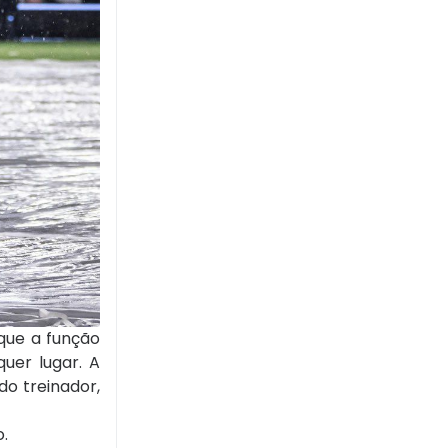
que a função
uer lugar. A
do treinador,
.