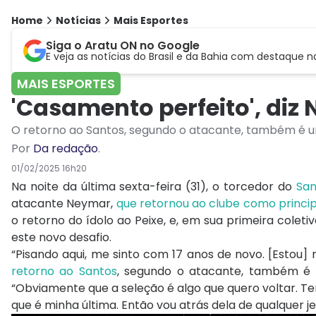
Home
Notícias
Mais Esportes
Siga o Aratu ON no Google
E veja as notícias do Brasil e da Bahia com destaque n
MAIS ESPORTES
'Casamento perfeito', diz
O retorno ao Santos, segundo o atacante, também é u
Por
Da redação
.
01/02/2025 16h20
Na noite da última sexta-feira (31), o torcedor do
San
atacante Neymar,
que retornou ao clube como princi
o retorno do ídolo ao Peixe, e, em sua primeira cole
este novo desafio.
“Pisando aqui, me sinto com 17 anos de novo. [Estou
retorno ao Santos
, segundo o atacante, também é u
“Obviamente que a seleção é algo que quero voltar. T
que é minha última. Então vou atrás dela de qualquer jeit