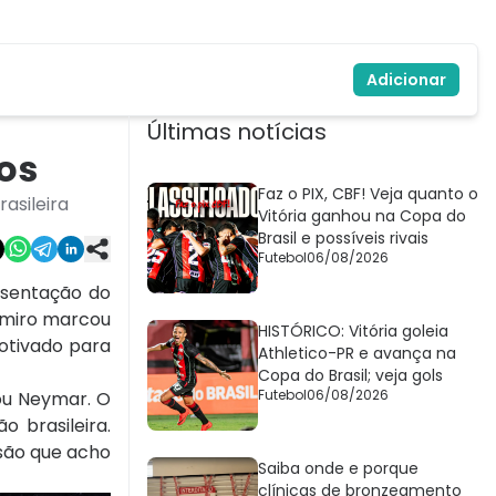
Adicionar
Últimas notícias
tos
Faz o PIX, CBF! Veja quanto o
asileira
Vitória ganhou na Copa do
Brasil e possíveis rivais
Futebol
06/08/2026
sentação do
elmiro marcou
HISTÓRICO: Vitória goleia
motivado para
Athletico-PR e avança na
Copa do Brasil; veja gols
Futebol
06/08/2026
ou Neymar. O
 brasileira.
ssão que acho
Saiba onde e porque
clínicas de bronzeamento