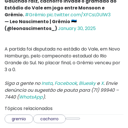
Gauchão raiz, cachorro invade o gramado do
Estádio do Vale em jogo entre Monsoon e
Grêmio.
#Grêmio
pic.twitter.com/XFCsL0UlW3
— Leo Nascimento | Grêmio 🇪🇪
(@leonascimentos_)
January 30, 2025
A partida foi disputada no estádio do Vale, em Novo
Hamburgo, pelo campeonato estadual do Rio
Grande do Sul. No placar final, o Grêmio venceu por
3 a 0.
Siga a gente no
Insta
,
Facebook
,
Bluesky
e
X
. Envie
denúncia ou sugestão de pauta para (71) 99940 –
7440 (
WhatsApp
).
Tópicos relacionados
gremio
cachorro