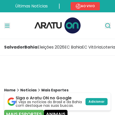
Últimas Notícias
AO VIVO
Salvador
Bahia
Eleições 2026
EC Bahia
EC Vitória
Loteri
Home
Notícias
Mais Esportes
Siga o Aratu ON no Google
E veja as notícias do Brasil e da Bahia
Adicionar
com destaque nas suas buscas.
MAIS ESPORTES
ANIMAIS