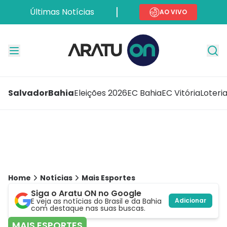
Últimas Notícias
AO VIVO
Salvador
Bahia
Eleições 2026
EC Bahia
EC Vitória
Loteri
Home
Notícias
Mais Esportes
Siga o Aratu ON no Google
E veja as notícias do Brasil e da Bahia
Adicionar
com destaque nas suas buscas.
MAIS ESPORTES