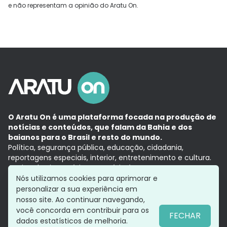
e não representam a opinião do Aratu On.
O Aratu On é uma plataforma focada na produção de
notícias e conteúdos, que falam da Bahia e dos
baianos para o Brasil e resto do mundo.
Política, segurança pública, educação, cidadania,
reportagens especiais, interior, entretenimento e cultura.
Aqui, tudo vira notícia e a notícia é no tempo presente,
com a credibilidade do
Grupo Aratu.
Nós utilizamos cookies para aprimorar e
Grupo Aratu
Política de privacidade
Anuncie conosco
personalizar a sua experiência em
nosso site. Ao continuar navegando,
você concorda em contribuir para os
FECHAR
dados estatísticos de melhoria.
Siga-nos