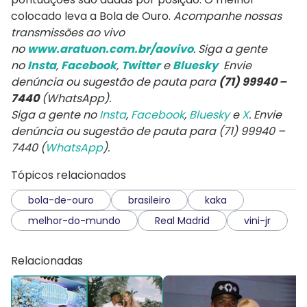
colocado leva a Bola de Ouro.
Acompanhe nossas
transmissões ao vivo
no
www.aratuon.com.br/aovivo
. Siga a gente
no
Insta
,
Facebook
,
Twitter
e
Bluesky
Envie
denúncia ou sugestão de pauta para
(71) 99940 –
7440
(WhatsApp).
Siga a gente no
Insta
,
Facebook
,
Bluesky
e
X
. Envie
denúncia ou sugestão de pauta para (71) 99940 –
7440 (
WhatsApp
).
Tópicos relacionados
bola-de-ouro
brasileiro
kaka
melhor-do-mundo
Real Madrid
vini-jr
Relacionadas